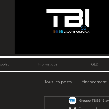
copieur
Informatique
GED
Tous les posts
Financement
Fournitures de bureau
Groupe TBI56
19 av