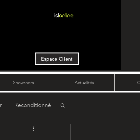
Espace Client
Showroom
Actualités
C
r
Reconditionné
rvice