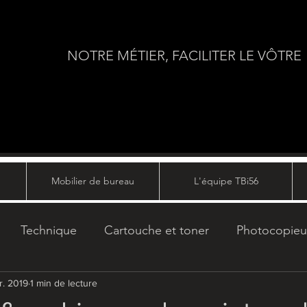
NOTRE MÉTIER, FACILITER LE VÔTRE
Mobilier de bureau
L'équipe TBi56
Technique
Cartouche et toner
Photocopieu
r. 2019
Informatique
1 min de lecture
Sécurité
Multifonction
Copy se