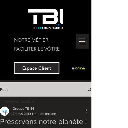
NOTRE MÉTIER,
FACILITER LE VÔTRE
Espace Client
Post
Tous les posts
Groupe TBI56
Tous les posts
24 mai 2019
1 min de lecture
Préservons notre planète !
Financement