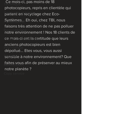
 Ce mois-ci, pas moins de 18 
Technique
photocopieurs, repris en clientèle qui 
Cartouche et toner
partent en recyclage chez Eco-
Systèmes... Eh oui, chez TBI, nous 
Photocopieur
faisons très attention de ne pas polluer 
Reconditionné
notre environnement ! Nos 18 clients de 
ce mois-ci ont la certitude que leurs 
Fournitures de bureau
anciens photocopieurs est bien 
Informatique
dépollué... Etes vous, vous aussi 
Sécurité
sensible à notre environnement? Que 
faites vous afin de préserver au mieux 
Multifonction
notre planète ?
Copy service