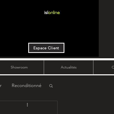
Espace Client
Showroom
Actualités
C
r
Reconditionné
rvice