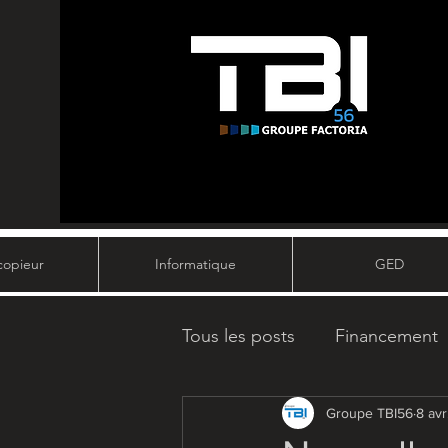
copieur
Informatique
GED
Tous les posts
Financement
Fournitures de bureau
Groupe TBI56
8 av