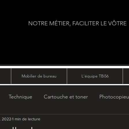
NOTRE MÉTIER, FACILITER LE VÔTRE
Mobilier de bureau
L'équipe TBi56
Technique
Cartouche et toner
Photocopieu
r. 2022
Informatique
1 min de lecture
Sécurité
Multifonction
Copy se